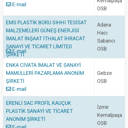
Kemalpaşa
E-mail
OSB
EMS PLASTİK BORU SIHHI TESİSAT
Adana
MALZEMELERİ GÜNEŞ ENERJİSİ
Hacı
İMALAT İNŞAAT İTHALAT İHRACAT
Sabancı
SANAYİ VE TİCARET LİMİTED
OSB
E-mail
ŞİRKETİ
ENKA CİVATA İMALAT VE SANAYİ
MAMÜLLERİ PAZARLAMA ANONİM
Gebze
ŞİRKETİ
OSB
E-mail
ERENLİ SAC PROFİL KAUÇUK
İzmir
PLASTİK SANAYİ VE TİCARET
Kemalpaşa
ANONİM ŞİRKETİ
OSB
E-mail