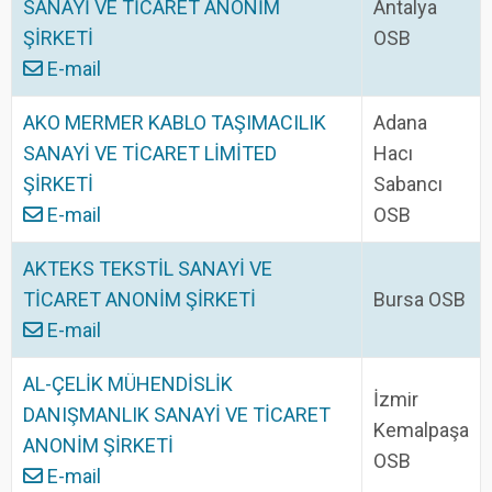
SANAYİ VE TİCARET ANONİM
Antalya
ŞİRKETİ
OSB
E-mail
AKO MERMER KABLO TAŞIMACILIK
Adana
SANAYİ VE TİCARET LİMİTED
Hacı
ŞİRKETİ
Sabancı
E-mail
OSB
AKTEKS TEKSTİL SANAYİ VE
TİCARET ANONİM ŞİRKETİ
Bursa OSB
E-mail
AL-ÇELİK MÜHENDİSLİK
İzmir
DANIŞMANLIK SANAYİ VE TİCARET
Kemalpaşa
ANONİM ŞİRKETİ
OSB
E-mail